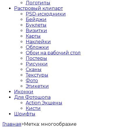
Логотипы
Растровый клипарт
PSD-исходники
Бейджи
Буклеты
Визитки
Карты
Наклейки
Обложки
Обои на рабочий стол
Постеры
Рисунки
Сканы
Текстуры
Фото
Этикетки
Иконки
Для Фотошопа
Action Экшены
Кисти
Шрифты
Главная
>
Метка:
многообразие