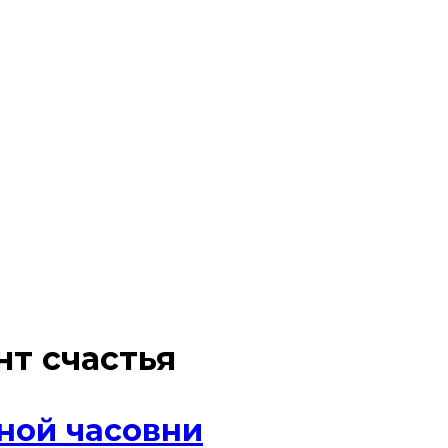
т счастья
бной часовни