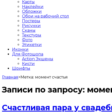
Карты
Наклейки
Обложки
Обои на рабочий стол
Постеры
Рисунки
Сканы
Текстуры
Фото
Этикетки
Иконки
Для Фотошопа
Action Экшены
Кисти
Шрифты
Главная
>
Метка:
момент счастья
Записи по запросу:
момен
Счастливая пара у сваде