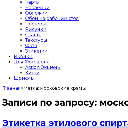
Карты
Наклейки
Обложки
Обои на рабочий стол
Постеры
Рисунки
Сканы
Текстуры
Фото
Этикетки
Иконки
Для Фотошопа
Action Экшены
Кисти
Шрифты
Главная
>
Метка:
московские храмы
Записи по запросу:
моск
Этикетка этилового спир