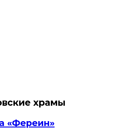
овские храмы
та «Фереин»