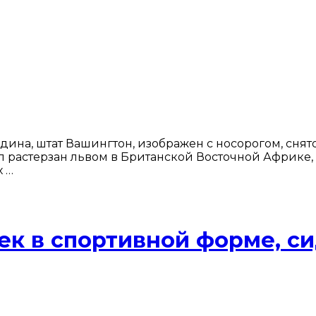
ердина, штат Вашингтон, изображен с носорогом, сня
л растерзан львом в Британской Восточной Африке,
х …
ек в спортивной форме, 