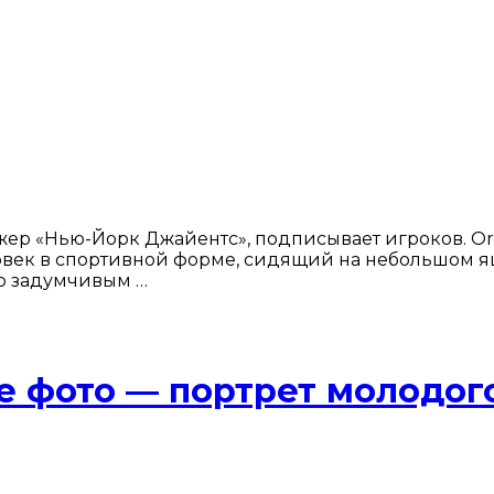
 «Нью-Йорк Джайентс», подписывает игроков. Origin
человек в спортивной форме, сидящий на небольшом 
го задумчивым …
е фото — портрет молодог