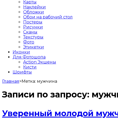
Карты
Наклейки
Обложки
Обои на рабочий стол
Постеры
Рисунки
Сканы
Текстуры
Фото
Этикетки
Иконки
Для Фотошопа
Action Экшены
Кисти
Шрифты
Главная
>
Метка:
мужчина
Записи по запросу:
мужч
Уверенный молодой мужч