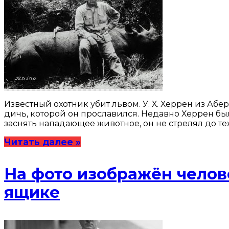
Известный охотник убит львом. У. Х. Херрен из Аб
дичь, которой он прославился. Недавно Херрен бы
заснять нападающее животное, он не стрелял до те
Читать далее »
На фото изображён челов
ящике