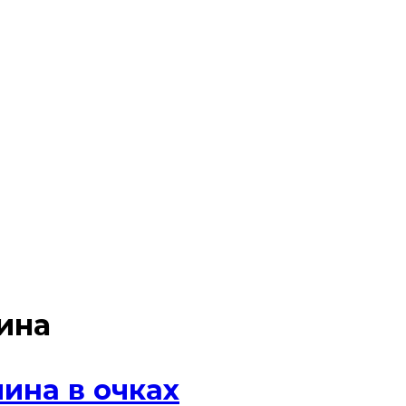
ина
ина в очках