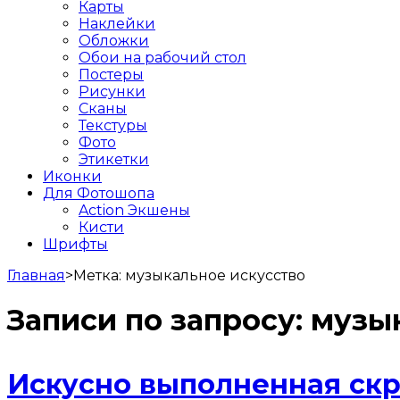
Карты
Наклейки
Обложки
Обои на рабочий стол
Постеры
Рисунки
Сканы
Текстуры
Фото
Этикетки
Иконки
Для Фотошопа
Action Экшены
Кисти
Шрифты
Главная
>
Метка:
музыкальное искусство
Записи по запросу:
музык
Искусно выполненная скр