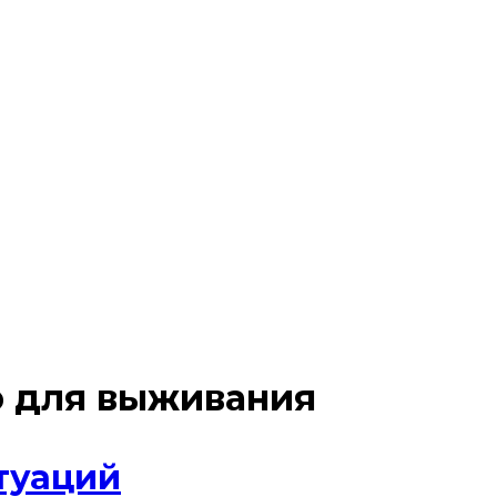
р для выживания
туаций