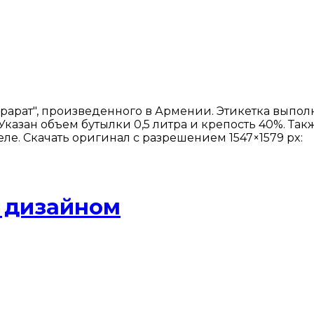
рарат", произведенного в Армении. Этикетка выполн
зан объем бутылки 0,5 литра и крепость 40%. Также
е. Скачать оригинал с разрешением 1547×1579 px:
м дизайном