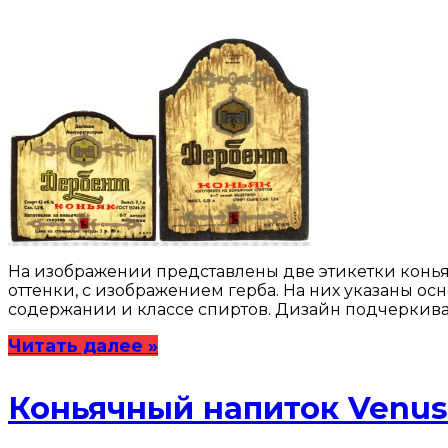
На изображении представлены две этикетки конья
оттенки, с изображением герба. На них указаны ос
содержании и классе спиртов. Дизайн подчеркива
Читать далее »
Коньячный напиток Venus: