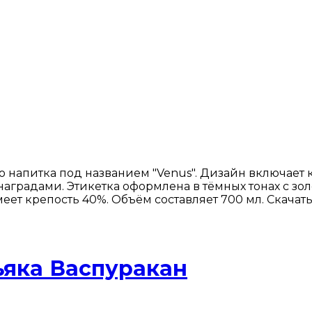
о напитка под названием "Venus". Дизайн включае
 с наградами. Этикетка оформлена в тёмных тонах с 
ет крепость 40%. Объём составляет 700 мл. Скачать
ьяка Васпуракан