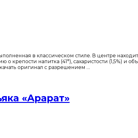
ыполненная в классическом стиле. В центре находи
 крепости напитка (41°), сахаристости (1,5%) и объе
Скачать оригинал с разрешением …
ьяка «Арарат»