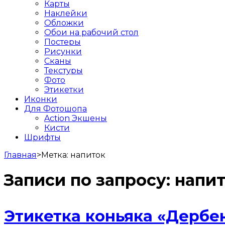
Карты
Наклейки
Обложки
Обои на рабочий стол
Постеры
Рисунки
Сканы
Текстуры
Фото
Этикетки
Иконки
Для Фотошопа
Action Экшены
Кисти
Шрифты
Главная
>
Метка:
напиток
Записи по запросу:
напи
Этикетка коньяка «Дербе