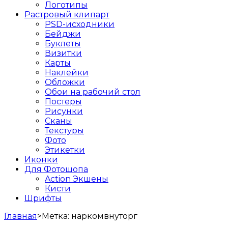
Логотипы
Растровый клипарт
PSD-исходники
Бейджи
Буклеты
Визитки
Карты
Наклейки
Обложки
Обои на рабочий стол
Постеры
Рисунки
Сканы
Текстуры
Фото
Этикетки
Иконки
Для Фотошопа
Action Экшены
Кисти
Шрифты
Главная
>
Метка:
наркомвнуторг