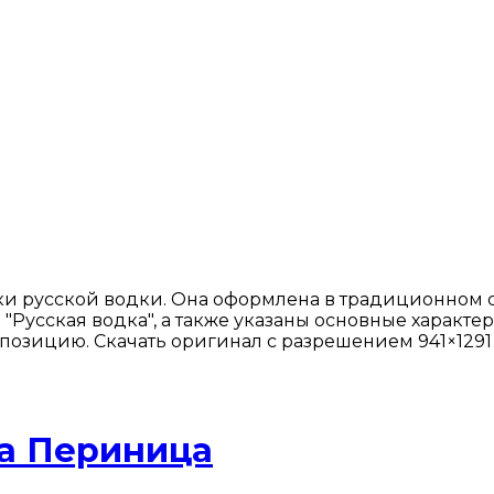
ки русской водки. Она оформлена в традиционном 
 "Русская водка", а также указаны основные характ
озицию. Скачать оригинал с разрешением 941×1291 
на Периница