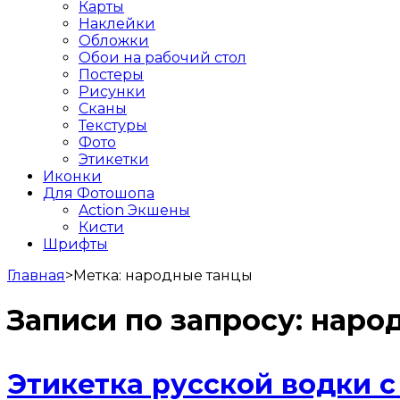
Карты
Наклейки
Обложки
Обои на рабочий стол
Постеры
Рисунки
Сканы
Текстуры
Фото
Этикетки
Иконки
Для Фотошопа
Action Экшены
Кисти
Шрифты
Главная
>
Метка:
народные танцы
Записи по запросу:
наро
Этикетка русской водки 