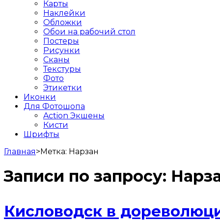
Карты
Наклейки
Обложки
Обои на рабочий стол
Постеры
Рисунки
Сканы
Текстуры
Фото
Этикетки
Иконки
Для Фотошопа
Action Экшены
Кисти
Шрифты
Главная
>
Метка:
Нарзан
Записи по запросу:
Нарз
Кисловодск в дореволюци