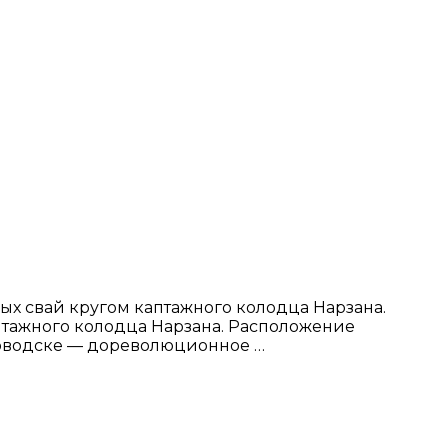
вых свай кругом каптажного колодца Нарзана.
аптажного колодца Нарзана. Расположение
ловодске — дореволюционное …