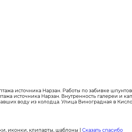
аптажа источника Нарзан. Работы по забивке шпунто
аптажа источника Нарзан. Внутренность галереи и к
вавших воду из колодца. Улица Виноградная в Кис
нки, иконки, клипарты, шаблоны |
Сказать спасибо