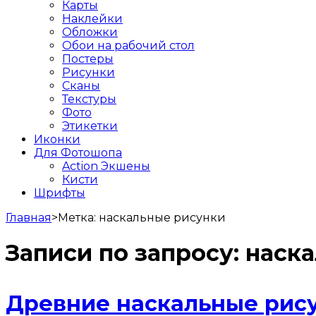
Карты
Наклейки
Обложки
Обои на рабочий стол
Постеры
Рисунки
Сканы
Текстуры
Фото
Этикетки
Иконки
Для Фотошопа
Action Экшены
Кисти
Шрифты
Главная
>
Метка:
наскальные рисунки
Записи по запросу:
наск
Древние наскальные рис