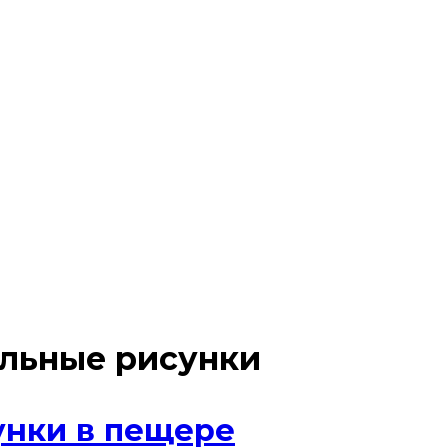
альные рисунки
унки в пещере