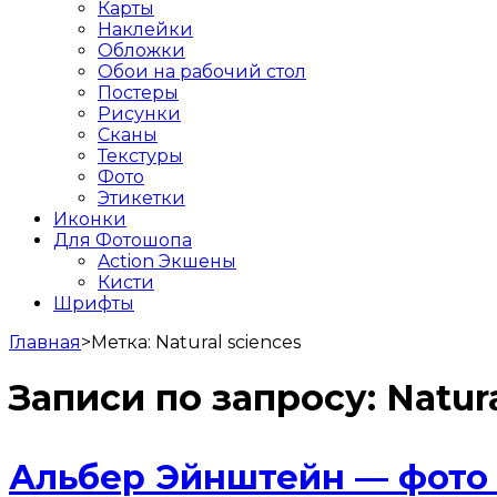
Карты
Наклейки
Обложки
Обои на рабочий стол
Постеры
Рисунки
Сканы
Текстуры
Фото
Этикетки
Иконки
Для Фотошопа
Action Экшены
Кисти
Шрифты
Главная
>
Метка:
Natural sciences
Записи по запросу:
Natur
Альбер Эйнштейн — фото