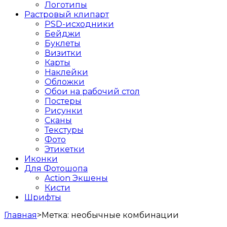
Логотипы
Растровый клипарт
PSD-исходники
Бейджи
Буклеты
Визитки
Карты
Наклейки
Обложки
Обои на рабочий стол
Постеры
Рисунки
Сканы
Текстуры
Фото
Этикетки
Иконки
Для Фотошопа
Action Экшены
Кисти
Шрифты
Главная
>
Метка:
необычные комбинации