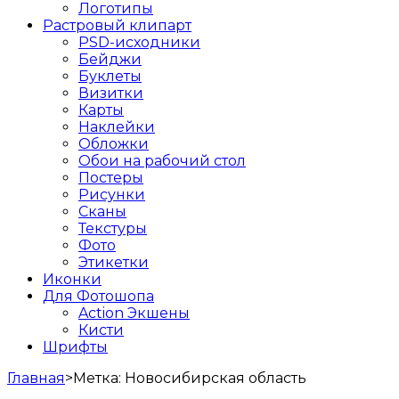
Логотипы
Растровый клипарт
PSD-исходники
Бейджи
Буклеты
Визитки
Карты
Наклейки
Обложки
Обои на рабочий стол
Постеры
Рисунки
Сканы
Текстуры
Фото
Этикетки
Иконки
Для Фотошопа
Action Экшены
Кисти
Шрифты
Главная
>
Метка:
Новосибирская область