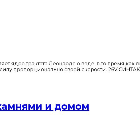
ет ядро ​​трактата Леонардо о воде, в то время как л
силу пропорционально своей скорости. 26V СИНТАКС
камнями и домом