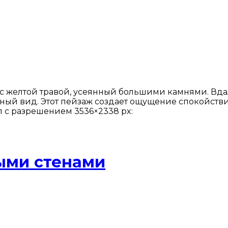
 желтой травой, усеянный большими камнями. Вда
чный вид. Этот пейзаж создает ощущение спокойств
 с разрешением 3536×2338 px:
ыми стенами