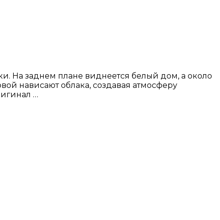
. На заднем плане виднеется белый дом, а около
овой нависают облака, создавая атмосферу
ригинал …