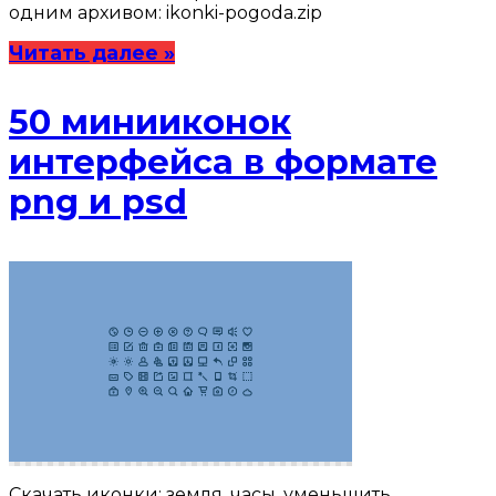
одним архивом: ikonki-pogoda.zip
Читать далее »
50 минииконок
интерфейса в формате
png и psd
Скачать иконки: земля, часы, уменьшить,