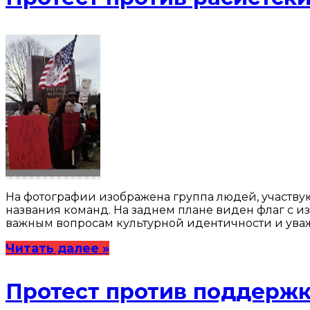
На фотографии изображена группа людей, участв
названия команд. На заднем плане виден флаг с
важным вопросам культурной идентичности и уваж
Читать далее »
Протест против поддерж