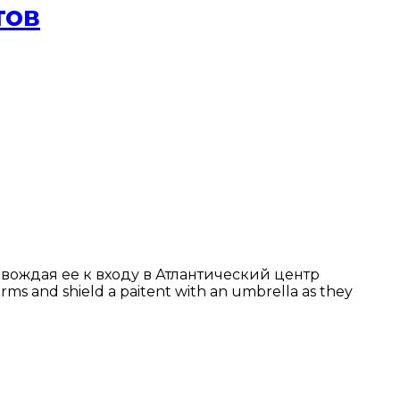
тов
ождая ее к входу в Атлантический центр
s and shield a paitent with an umbrella as they