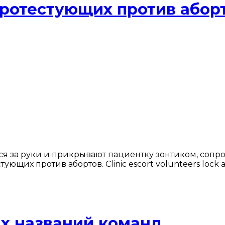
ротестующих против абор
 за руки и прикрывают пациентку зонтиком, сопров
их против абортов. Clinic escort volunteers lock arm
их названий команд