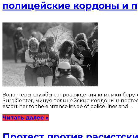
полицейские кордоны и п
Волонтеры службы сопровождения клиники берутся
SurgiCenter, минуя полицейские кордоны и протестующ
escort her to the entrance inside of police lines and …
Читать далее »
Протест против расистск