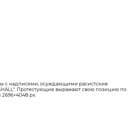
аты с надписями, осуждающими расистские
HALL". Протестующие выражают свою позицию по
 2696×4048 px: