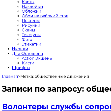
Карты
Наклейки
Обложки
Обои на рабочий стол
Постеры
Рисунки
Сканы
Текстуры
Фото
Этикетки
Иконки
Для Фотошопа
Action Экшены
Кисти
Шрифты
Главная
>
Метка:
общественные движения
Записи по запросу:
обще
Волонтеры службы сопро