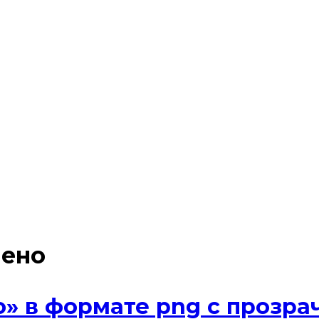
чено
о» в формате png с прозр