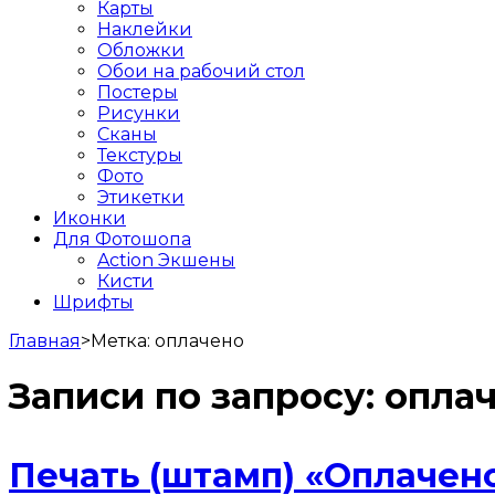
Карты
Наклейки
Обложки
Обои на рабочий стол
Постеры
Рисунки
Сканы
Текстуры
Фото
Этикетки
Иконки
Для Фотошопа
Action Экшены
Кисти
Шрифты
Главная
>
Метка:
оплачено
Записи по запросу:
опла
Печать (штамп) «Оплачен