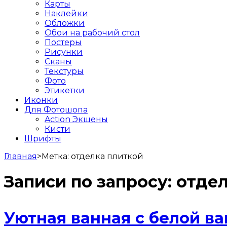
Карты
Наклейки
Обложки
Обои на рабочий стол
Постеры
Рисунки
Сканы
Текстуры
Фото
Этикетки
Иконки
Для Фотошопа
Action Экшены
Кисти
Шрифты
Главная
>
Метка:
отделка плиткой
Записи по запросу:
отдел
Уютная ванная с белой в