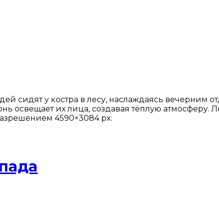
дей сидят у костра в лесу, наслаждаясь вечерним 
нь освещает их лица, создавая тёплую атмосферу. 
 разрешением 4590×3084 px:
опада