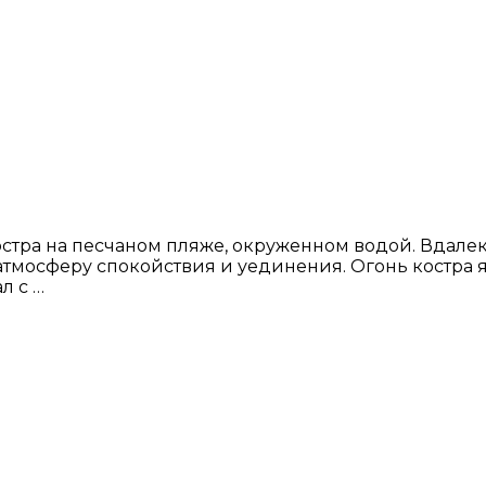
остра на песчаном пляже, окруженном водой. Вдалеке
атмосферу спокойствия и уединения. Огонь костра я
л с …