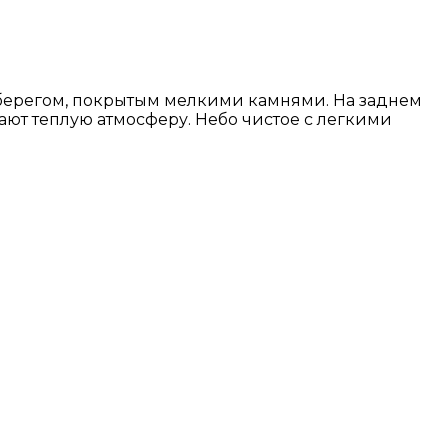
берегом, покрытым мелкими камнями. На заднем
ают теплую атмосферу. Небо чистое с легкими