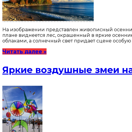
На изображении представлен живописный осенний
плане виднеется лес, окрашенный в яркие осенние
облаками, а солнечный свет придает сцене особую 
Читать далее »
Яркие воздушные змеи н