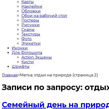
Карты
Наклейки
Обложки
Обои на рабочий стол
Постеры
Рисунки
Сканы
Текстуры
Фото
Этикетки
Иконки
Для Фотошопа
Action Экшены
Кисти
Шрифты
Главная
>
Метка:
отдых на природе
(страница 2)
Записи по запросу:
отдых
Семейный день на природ