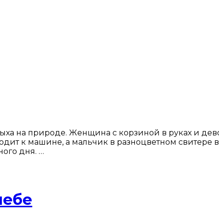
ха на природе. Женщина с корзиной в руках и дево
ит к машине, а мальчик в разноцветном свитере ве
ого дня. …
небе