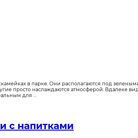
камейках в парке. Они располагаются под зелеными
другие просто наслаждаются атмосферой. Вдалеке ви
еальным для …
и с напитками