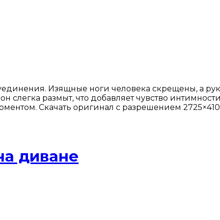
единения. Изящные ноги человека скрещены, а руки
н слегка размыт, что добавляет чувство интимност
оментом. Скачать оригинал с разрешением 2725×4105
на диване