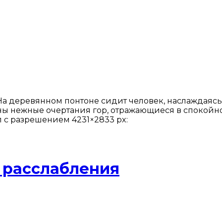
На деревянном понтоне сидит человек, наслаждаяс
видны нежные очертания гор, отражающиеся в спокой
л с разрешением 4231×2833 px:
 расслабления