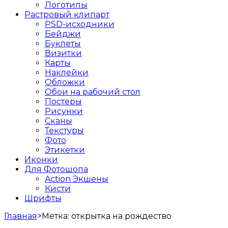
Логотипы
Растровый клипарт
PSD-исходники
Бейджи
Буклеты
Визитки
Карты
Наклейки
Обложки
Обои на рабочий стол
Постеры
Рисунки
Сканы
Текстуры
Фото
Этикетки
Иконки
Для Фотошопа
Action Экшены
Кисти
Шрифты
Главная
>
Метка:
открытка на рождество