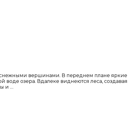
 снежными вершинами. В переднем плане яркие
й воде озера. Вдалеке виднеются леса, создавая
ы и …