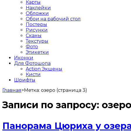
Карты
Наклейки
Обложки
Обои на рабочий стол
Постеры
Рисунки
Сканы
Текстуры
Фото
Этикетки
Иконки
Для Фотошопа
Action Экшены
Кисти
Шрифты
Главная
>
Метка:
озеро
(страница 3)
Записи по запросу:
озер
Панорама Цюриха у озер