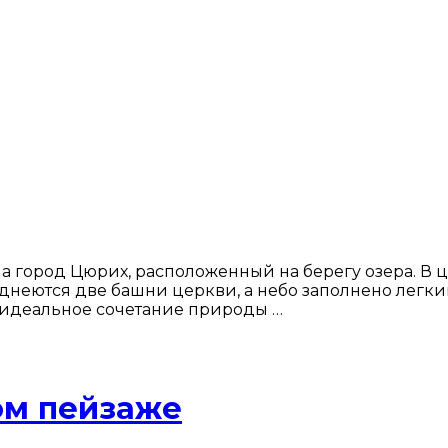
а город Цюрих, расположенный на берегу озера. В 
неются две башни церкви, а небо заполнено легки
к идеальное сочетание природы …
ом пейзаже