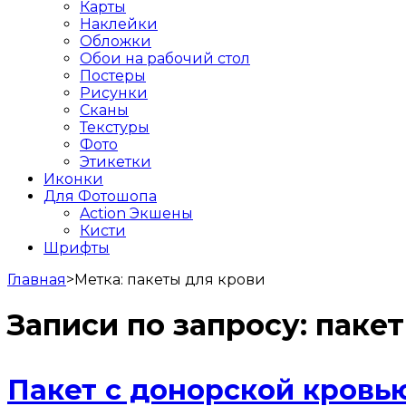
Карты
Наклейки
Обложки
Обои на рабочий стол
Постеры
Рисунки
Сканы
Текстуры
Фото
Этикетки
Иконки
Для Фотошопа
Action Экшены
Кисти
Шрифты
Главная
>
Метка:
пакеты для крови
Записи по запросу:
пакет
Пакет с донорской кровь