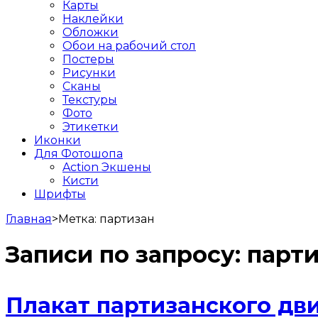
Карты
Наклейки
Обложки
Обои на рабочий стол
Постеры
Рисунки
Сканы
Текстуры
Фото
Этикетки
Иконки
Для Фотошопа
Action Экшены
Кисти
Шрифты
Главная
>
Метка:
партизан
Записи по запросу:
парти
Плакат партизанского дви