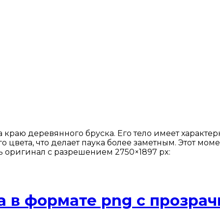
 краю деревянного бруска. Его тело имеет характер
цвета, что делает паука более заметным. Этот моме
ь оригинал с разрешением 2750×1897 px:
а в формате png с прозра