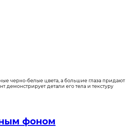
ные черно-белые цвета, а большие глаза придают
нт демонстрирует детали его тела и текстуру
чным фоном