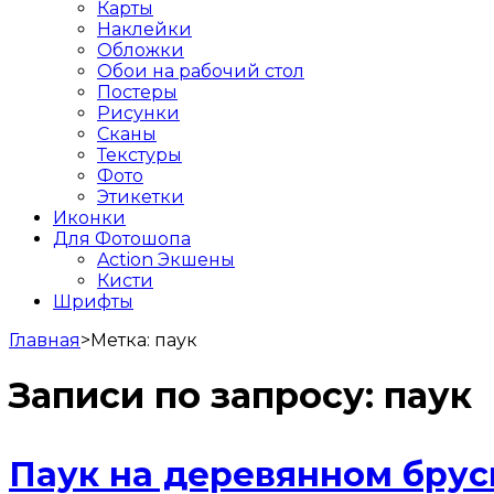
Карты
Наклейки
Обложки
Обои на рабочий стол
Постеры
Рисунки
Сканы
Текстуры
Фото
Этикетки
Иконки
Для Фотошопа
Action Экшены
Кисти
Шрифты
Главная
>
Метка:
паук
Записи по запросу:
паук
Паук на деревянном брус