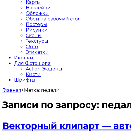
Карты
Наклейки
Обложки
Обои на рабочий стол
Постеры
Рисунки
Сканы
Текстуры
Фото
Этикетки
Иконки
Для Фотошопа
Action Экшены
Кисти
Шрифты
Главная
>
Метка:
педали
Записи по запросу:
педа
Векторный клипарт — авто