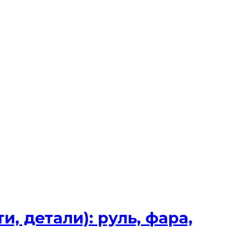
, детали): руль, фара,