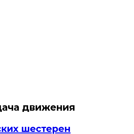
дача движения
ских шестерен