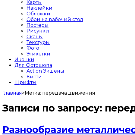
Карты
Наклейки
Обложки
Обои на рабочий стол
Постеры
Рисунки
Сканы
Текстуры
Фото
Этикетки
Иконки
Для Фотошопа
Action Экшены
Кисти
Шрифты
Главная
>
Метка:
передача движения
Записи по запросу:
пере
Разнообразие металличе