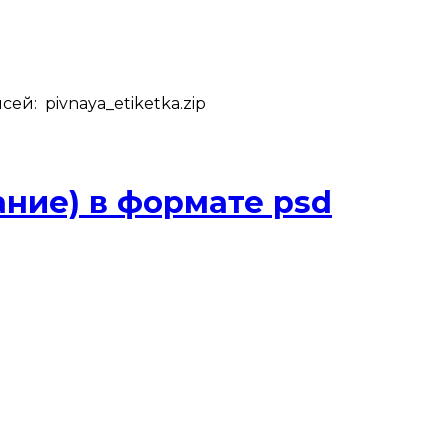
й: pivnaya_etiketka.zip
ние) в формате psd