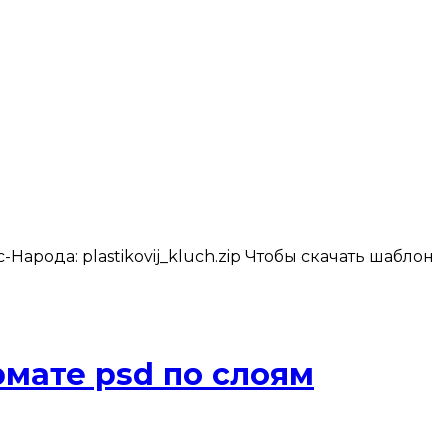
арода: plastikovij_kluch.zip Чтобы скачать шаблон
мате psd по слоям