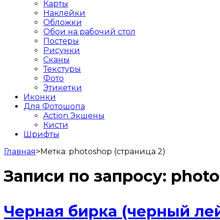
Карты
Наклейки
Обложки
Обои на рабочий стол
Постеры
Рисунки
Сканы
Текстуры
Фото
Этикетки
Иконки
Для Фотошопа
Action Экшены
Кисти
Шрифты
Главная
>
Метка:
photoshop
(страница 2)
Записи по запросу:
phot
Черная бирка (черный лей