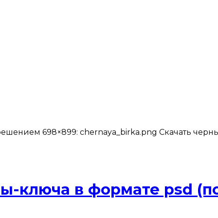
решением 698×899: chernaya_birka.png Скачать черны
ы-ключа в формате psd (п