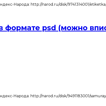
екс-Народа: http://narod.ru/disk/9741314001/etiketka
в формате psd (можно впис
екс-Народа: http://narod.ru/disk/9491183001/samuray