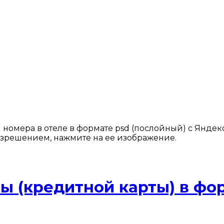
омера в отеле в формате psd (послойный) с Яндекс-Н
азрешением, нажмите на ее изображение.
ы (кредитной карты) в фор