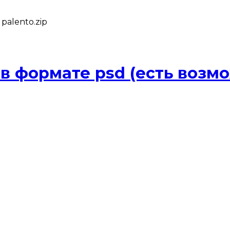
palento.zip
в формате psd (есть возм