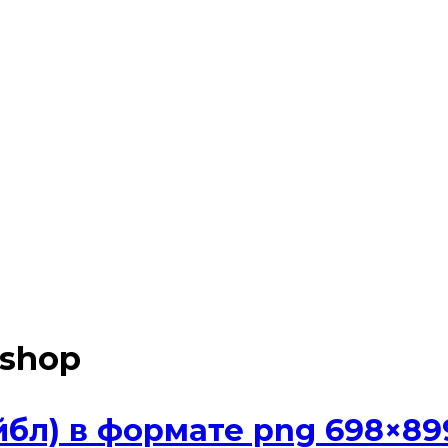
oshop
бл) в формате png 698×89