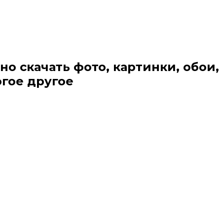
но скачать фото, картинки, обои,
огое другое