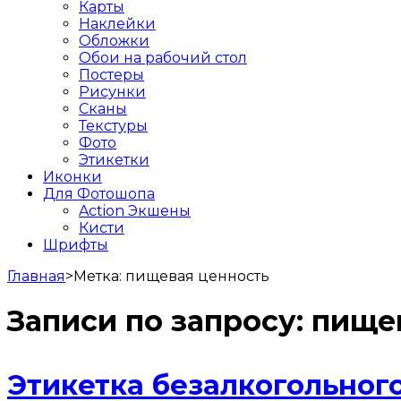
Карты
Наклейки
Обложки
Обои на рабочий стол
Постеры
Рисунки
Сканы
Текстуры
Фото
Этикетки
Иконки
Для Фотошопа
Action Экшены
Кисти
Шрифты
Главная
>
Метка:
пищевая ценность
Записи по запросу:
пище
Этикетка безалкогольног