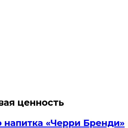
вая ценность
о напитка «Черри Бренди»