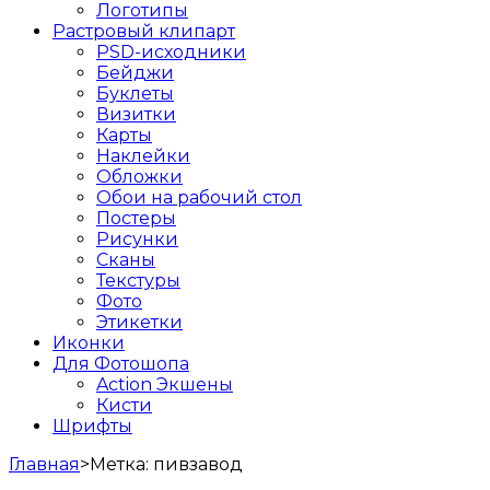
Логотипы
Растровый клипарт
PSD-исходники
Бейджи
Буклеты
Визитки
Карты
Наклейки
Обложки
Обои на рабочий стол
Постеры
Рисунки
Сканы
Текстуры
Фото
Этикетки
Иконки
Для Фотошопа
Action Экшены
Кисти
Шрифты
Главная
>
Метка:
пивзавод