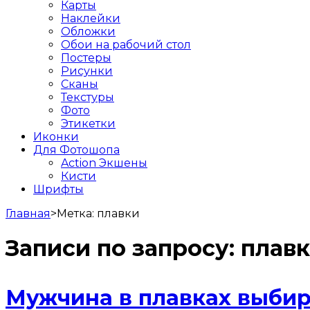
Карты
Наклейки
Обложки
Обои на рабочий стол
Постеры
Рисунки
Сканы
Текстуры
Фото
Этикетки
Иконки
Для Фотошопа
Action Экшены
Кисти
Шрифты
Главная
>
Метка:
плавки
Записи по запросу:
плав
Мужчина в плавках выбира