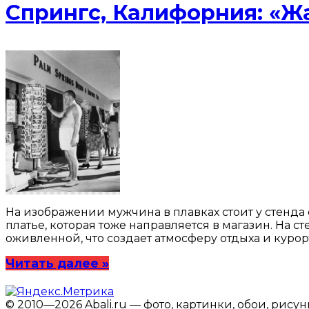
Спрингс, Калифорния: «Жар
На изображении мужчина в плавках стоит у стенд
платье, которая тоже направляется в магазин. На с
оживленной, что создает атмосферу отдыха и курор
Читать далее »
© 2010—2026 Abali.ru — фото, картинки, обои, рису