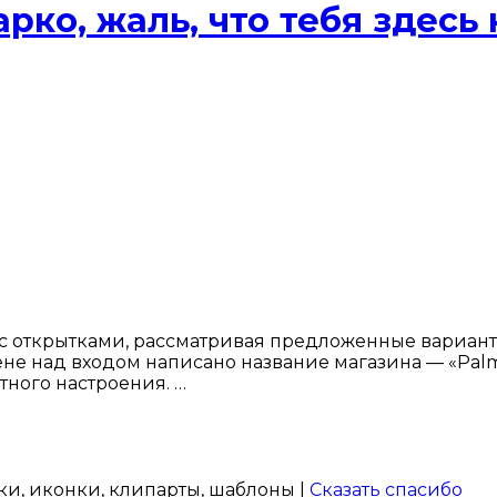
ко, жаль, что тебя здесь 
а с открытками, рассматривая предложенные вариан
тене над входом написано название магазина — «Palm 
тного настроения. …
нки, иконки, клипарты, шаблоны |
Сказать спасибо