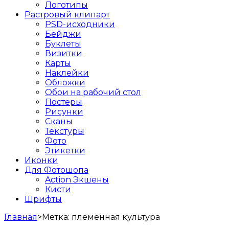
Логотипы
Растровый клипарт
PSD-исходники
Бейджи
Буклеты
Визитки
Карты
Наклейки
Обложки
Обои на рабочий стол
Постеры
Рисунки
Сканы
Текстуры
Фото
Этикетки
Иконки
Для Фотошопа
Action Экшены
Кисти
Шрифты
Главная
>
Метка:
племенная культура