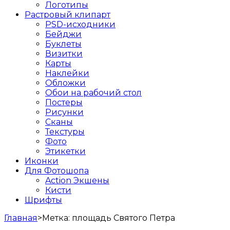
Логотипы
Растровый клипарт
PSD-исходники
Бейджи
Буклеты
Визитки
Карты
Наклейки
Обложки
Обои на рабочий стол
Постеры
Рисунки
Сканы
Текстуры
Фото
Этикетки
Иконки
Для Фотошопа
Action Экшены
Кисти
Шрифты
Главная
>
Метка:
площадь Святого Петра