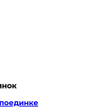
инок
 поединке