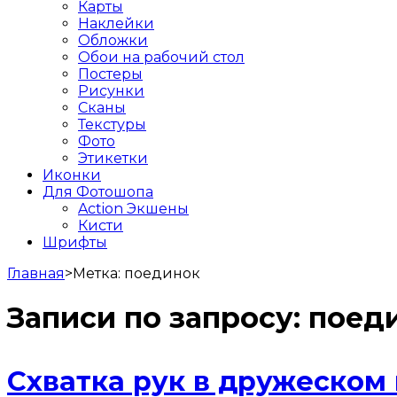
Карты
Наклейки
Обложки
Обои на рабочий стол
Постеры
Рисунки
Сканы
Текстуры
Фото
Этикетки
Иконки
Для Фотошопа
Action Экшены
Кисти
Шрифты
Главная
>
Метка:
поединок
Записи по запросу:
поед
Схватка рук в дружеском