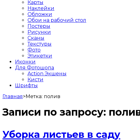
Карты
Наклейки
Обложки
Обои на рабочий стол
Постеры
Рисунки
Сканы
Текстуры
Фото
Этикетки
Иконки
Для Фотошопа
Action Экшены
Кисти
Шрифты
Главная
>
Метка:
полив
Записи по запросу:
поли
Уборка листьев в саду