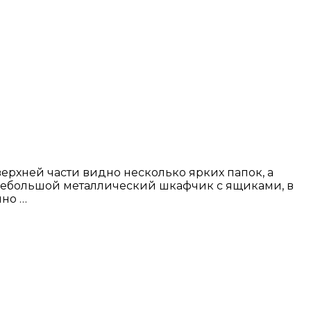
рхней части видно несколько ярких папок, а
 небольшой металлический шкафчик с ящиками, в
нно …