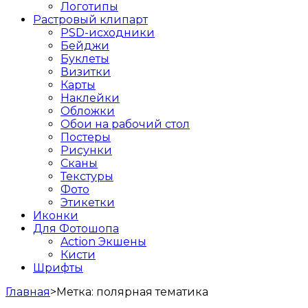
Логотипы
Растровый клипарт
PSD-исходники
Бейджи
Буклеты
Визитки
Карты
Наклейки
Обложки
Обои на рабочий стол
Постеры
Рисунки
Сканы
Текстуры
Фото
Этикетки
Иконки
Для Фотошопа
Action Экшены
Кисти
Шрифты
Главная
>
Метка:
полярная тематика