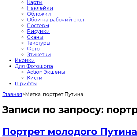
Карты
Наклейки
Обложки
Обои на рабочий стол
Постеры
Рисунки
Сканы
Текстуры
Фото
Этикетки
Иконки
Для Фотошопа
Action Экшены
Кисти
Шрифты
Главная
>
Метка:
портрет Путина
Записи по запросу:
портр
Портрет молодого Путин