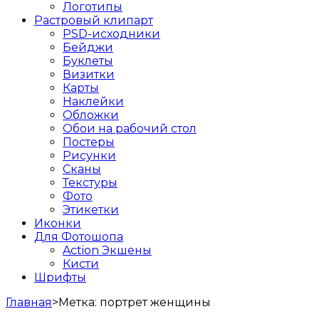
Логотипы
Растровый клипарт
PSD-исходники
Бейджи
Буклеты
Визитки
Карты
Наклейки
Обложки
Обои на рабочий стол
Постеры
Рисунки
Сканы
Текстуры
Фото
Этикетки
Иконки
Для Фотошопа
Action Экшены
Кисти
Шрифты
Главная
>
Метка:
портрет женщины