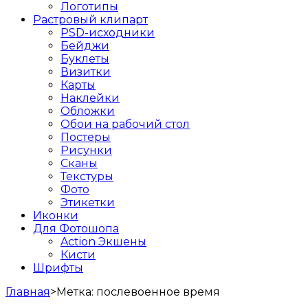
Логотипы
Растровый клипарт
PSD-исходники
Бейджи
Буклеты
Визитки
Карты
Наклейки
Обложки
Обои на рабочий стол
Постеры
Рисунки
Сканы
Текстуры
Фото
Этикетки
Иконки
Для Фотошопа
Action Экшены
Кисти
Шрифты
Главная
>
Метка:
послевоенное время