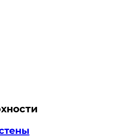
рхности
 стены