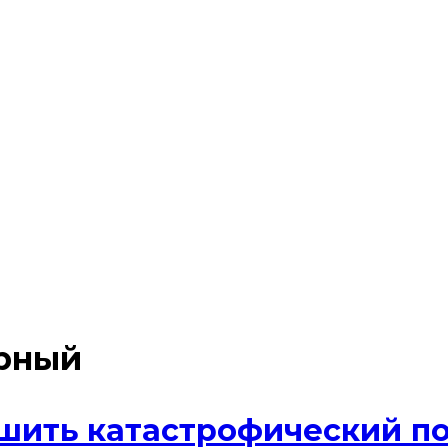
рный
ить катастрофический пож