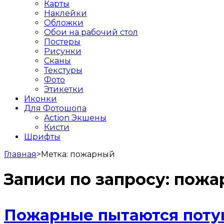
Карты
Наклейки
Обложки
Обои на рабочий стол
Постеры
Рисунки
Сканы
Текстуры
Фото
Этикетки
Иконки
Для Фотошопа
Action Экшены
Кисти
Шрифты
Главная
>
Метка:
пожарный
Записи по запросу:
пожа
Пожарные пытаются потуш