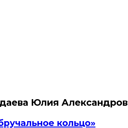
даева Юлия Александров
бручальное кольцо»