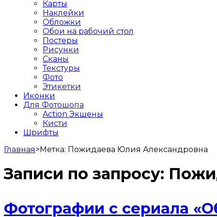
Карты
Наклейки
Обложки
Обои на рабочий стол
Постеры
Рисунки
Сканы
Текстуры
Фото
Этикетки
Иконки
Для Фотошопа
Action Экшены
Кисти
Шрифты
Главная
>
Метка:
Пожидаева Юлия Александровна
Записи по запросу:
Пожи
Фотографии с сериала «О