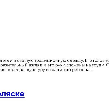
етый в светлую традиционную одежду. Его головно
азительный взгляд, а его руки сложены на груди. Ф
ие передает культуру и традиции региона. …
оляске