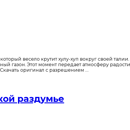
торый весело крутит хулу-хуп вокруг своей талии.
ый газон. Этот момент передает атмосферу радости 
 Скачать оригинал с разрешением …
кой раздумье