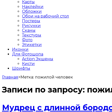
Карты
Наклейки
Обложки
Обои на рабочий стол
Постеры
Рисунки
Сканы
Текстуры
Фото
Этикетки
Иконки
Для Фотошопа
Action Экшены
Кисти
Шрифты
Главная
>
Метка:
пожилой человек
Записи по запросу:
пожи
Мудрец с длинной бородо