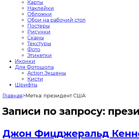
Карты
Наклейки
Обложки
Обои на рабочий стол
Постеры
Рисунки
Сканы
Текстуры
Фото
Этикетки
Иконки
Для Фотошопа
Action Экшены
Кисти
Шрифты
Главная
>
Метка:
президент США
Записи по запросу:
през
Джон Фицджеральд Кенне