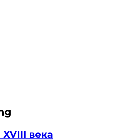
ing
XVIII века