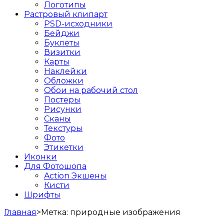
Логотипы
Растровый клипарт
PSD-исходники
Бейджи
Буклеты
Визитки
Карты
Наклейки
Обложки
Обои на рабочий стол
Постеры
Рисунки
Сканы
Текстуры
Фото
Этикетки
Иконки
Для Фотошопа
Action Экшены
Кисти
Шрифты
Главная
>
Метка:
природные изображения