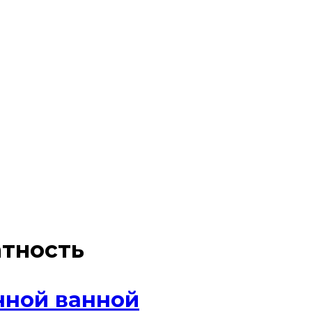
атность
нной ванной