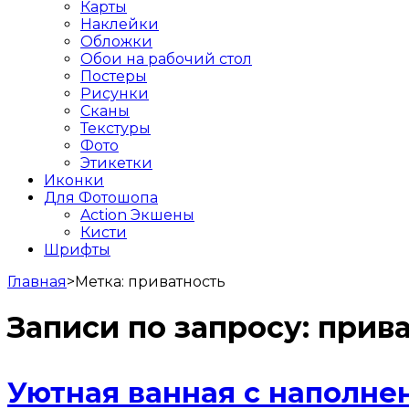
Карты
Наклейки
Обложки
Обои на рабочий стол
Постеры
Рисунки
Сканы
Текстуры
Фото
Этикетки
Иконки
Для Фотошопа
Action Экшены
Кисти
Шрифты
Главная
>
Метка:
приватность
Записи по запросу:
прив
Уютная ванная с наполне